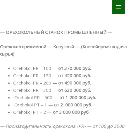
Перейти
ГЛА
к
МЕН
содержимому
— ОРЕХОКОЛЬНЫЙ СТАНОК ПРОМЫШЛЕННЫЙ —
Орехокол прижимной — Конусный — (Конвейерная подача
сырья)
Orehokol PR – 100 —
от 370 000 руб.
Orehokol PR – 150 —
от 420 000 руб.
Orehokol PR – 200 —
от 490 000 руб
.
Orehokol PR – 300 —
от 630 000 руб.
Orehokol PR – 500 —
от 1 200 000 руб.
Orehokol PT – 1 —
от 2 000 000 руб.
Orehokol PT – 2 —
от 3 000 000 руб.
— Производительность орехокола «PR» — от 100 до 3000