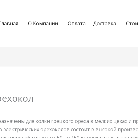
Главная
О Компании
Оплата — Доставка
Стои
рехокол
азначены для колки грецкого ореха в мелких цехах и 
о электрических орехоколов состоит в высокой произв
лы перерабатвают от 50 до 150 кг ореха в час, в завис