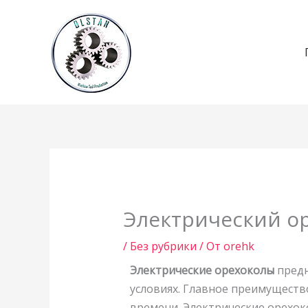
Перейти
к
содержимому
Электрический о
/
Без рубрики
/ От
orehk
Электрические орехоколы
предн
условиях. Главное преимуществ
времени. Электрические орехоко