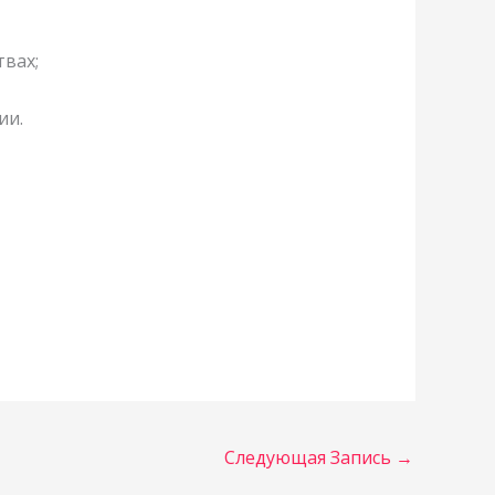
твах;
ии.
Следующая Запись
→